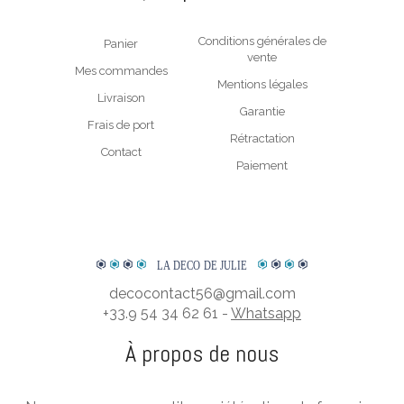
changeons que la pièce défectueuse. Nous privilégions ainsi
votre satisfaction et la durabilité de votre horloge. Pour tous
Conditions générales de
Panier
renseignements, n’hésitez pas à nous contacter. Laure saura
vente
répondre à toutes vos questions.
Mes commandes
Mentions légales
*Plexiglass est une marque commerciale. Le terme exact pour cette
Livraison
Garantie
matière est PMMA abréviation de polyméthacrylate de méthyle.
Frais de port
Rétractation
Contact
Paiement
REGARDER NOTRE VIDÉO DE
PRÉSENTATION
LA DECO DE JULIE
decocontact56@gmail.com
+33.9 54 34 62 61 -
Whatsapp
À propos de nous